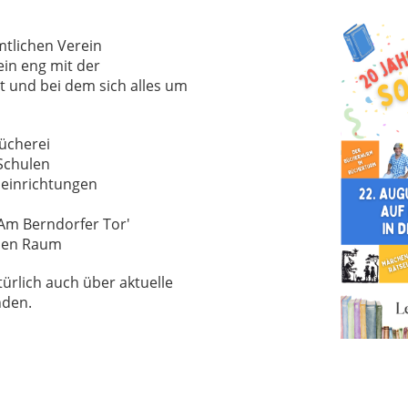
mtlichen Verein
ein eng mit der
 und bei dem sich alles um
ücherei
Schulen
neinrichtungen
'Am Berndorfer Tor'
chen Raum
türlich auch über aktuelle
nden.